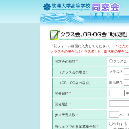
下記フォーム画面に入力してください。
* は入
クラス会の場合は [ クラス名 ] を、部活動の場合は
クラス
同窓会の種類
*
クラス名
（クラス会の場合）
部活動名
（OB・OG会の場合）
年
開催日時
*
開催場所
*
人 
参加予定人数
*
告知す
当ウェブでの参加募集告知
*