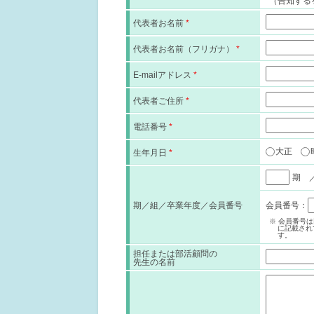
（告知する
代表者お名前
*
代表者お名前（フリガナ）
*
E-mailアドレス
*
代表者ご住所
*
電話番号
*
大正
生年月日
*
期 
期／組／卒業年度／会員番号
会員番号：
※ 会員番号
に記載され
す。
担任または部活顧問の
先生の名前