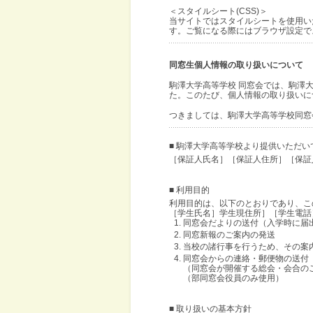
＜スタイルシート(CSS)＞
当サイトではスタイルシートを使用い
す。ご覧になる際にはブラウザ設定で
同窓生個人情報の取り扱いについて
駒澤大学高等学校 同窓会では、駒澤
た。このたび、個人情報の取り扱いに
つきましては、駒澤大学高等学校同窓
■ 駒澤大学高等学校より提供いただい
［保証人氏名］［保証人住所］［保証
■ 利用目的
利用目的は、以下のとおりであり、こ
［学生氏名］学生現住所］［学生電話
同窓会だよりの送付（入学時に届
同窓新報のご案内の発送
当校の諸行事を行うため、その案
同窓会からの連絡・郵便物の送付
（同窓会が開催する総会・会合の
（部同窓会役員のみ使用）
■ 取り扱いの基本方針