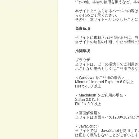
* その他、本会の信用を損うなど、
本サイト上のあらゆるページの内容は
らかじめご了承ください。
その他、本サイトへリンクしたことに
免責条項
当サイトに掲載された情報または、当
当サイトの運営の中断、中止や情報の
推奨環境
ブラウザ
当サイトは、以下の環境下でご利用さ
示されない場合もしくはご利用できな
＜Windows をご利用の場合＞
Microsoft Internet Explorer 6.0 以上
Firefox 3.0 以上
＜Macintosh をご利用の場合＞
Safari 3.0 以上
Firefox 3.0 以上
＜画面解像度＞
当サイトは画面サイズ1280×102
＜JavaScript＞
当サイトでは、JavaScriptを使
は正しく機能しないことがございます。