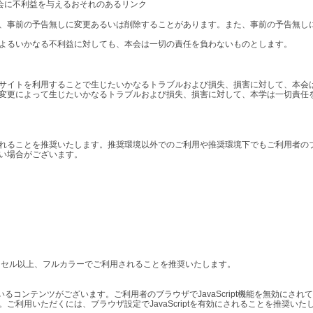
本会に不利益を与えるおそれのあるリンク
、事前の予告無しに変更あるいは削除することがあります。また、事前の予告無しに
よるいかなる不利益に対しても、本会は一切の責任を負わないものとします。
サイトを利用することで生じたいかなるトラブルおよび損失、損害に対して、本会
変更によって生じたいかなるトラブルおよび損失、損害に対して、本学は一切責任
れることを推奨いたします。推奨環境以外でのご利用や推奨環境下でもご利用者の
い場合がございます。
4ピクセル以上、フルカラーでご利用されることを推奨いたします。
用しているコンテンツがございます。ご利用者のブラウザでJavaScript機能を無効に
ご利用いただくには、ブラウザ設定でJavaScriptを有効にされることを推奨いた