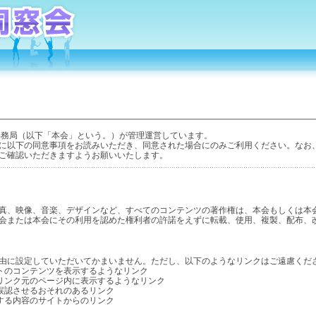
事務局（以下「本会」という。）が管理運営しています。
に以下の同意事項をお読みいただき、同意された場合にのみご利用ください。なお
ご確認いただきますようお願いいたします。
真、映像、音楽、デザインなど、すべてのコンテンツの著作権は、本会もしくは本
会または本会にその利用を認めた権利者の許諾をえずに転載、使用、複製、配布、
由に設定していただいてかまいません。ただし、以下のようなリンクはご遠慮くだ
イトのコンテンツを表示するようなリンク
接リンク元のページ内に表示するようなリンク
を誤認させるおそれのあるリンク
反する内容のサイトからのリンク