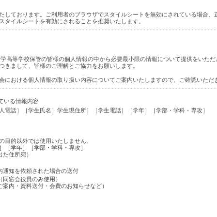
たしております。ご利用者のブラウザでスタイルシートを無効にされている場合、
スタイルシートを有効にされることを推奨いたします。
大学高等学校保管の皆様の個人情報の中から必要最小限の情報について提供をいただ
つきまして、皆様のご理解とご協力をお願いします。
会における個人情報の取り扱い内容についてご案内いたしますので、ご確認いただ
ている情報内容
人電話］［学生氏名］学生現住所］［学生電話］［学年］［学部・学科・専攻］
の目的以外では使用いたしません。
］［学年］［学部・学科・専攻］
出た住所宛）
内通知を依頼された場合の送付
（同窓会役員のみ使用）
ご案内・資料送付・会費のお知らせなど）