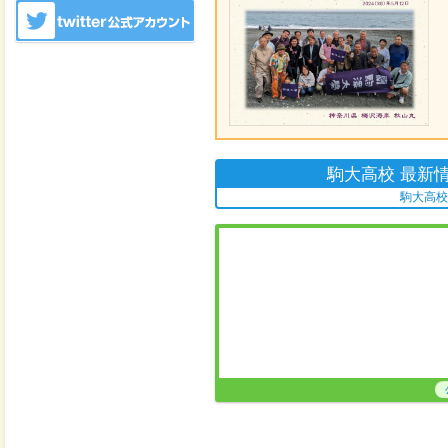
2012年10月22日
卒業生のお店に、
詳しくは、
卒業
2012年10月4日
卒業生のお店に、
を追加しました。
詳しくは、
卒業
2012年9月28日
2012 駒大高祭の
２０１２年度の駒
卒業生のみなさん
９月２９日（土）
駒大高校 最新
９月３０日（日）
今年度の詳細や昨
駒大高校
2012年9月18日
獅子吼会開催のお
宮健二先生が昨年
会）会長を永年お
を合わせ、感謝の
兼ねたOB・OG
方、ぜひご参集く
詳細は
開催予定
2012年9月12日
吹奏楽部が9月9
国大会への出場を
詳細は
吹奏楽部
2012年5月23日
２０１２年６月１
及び 獅子吼会」
詳しくは、柔道部