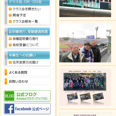
2019年5月15日
同窓会だより No
2016年8月10日
同窓会 65周年記
舎 にて開催いた
多くのご参加をお
参加に際しまして
す。
2016年8月10日
同窓新報 65周
2013年12月9日
同窓会主催 文化公
（金）に行いま
2013年9月4日
クラス会 30期
詳しくは、
クラ
2013年6月21日
クラブ助成一覧を
2013年6月9日
卒業生数・役員名
2013年3月11日
2013年に報告さ
（
クラス会報告
2012年11月1日
第60回全日本吹
2012年10月29日
同窓新報 第48回