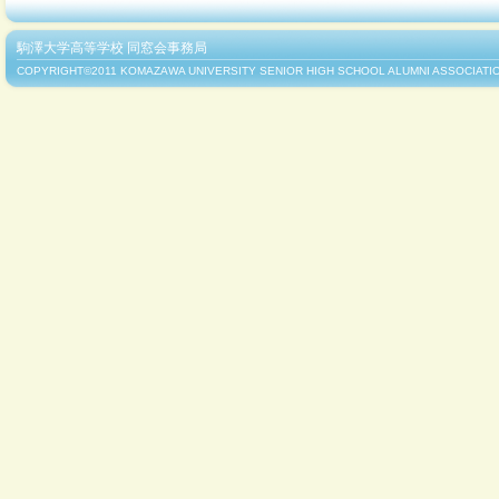
2012年5月20日
第1号から第36
ての同窓新報をご
駒澤大学高等学校 同窓会事務局
2012年5月17日
役員名簿を更新し
COPYRIGHT©2011 KOMAZAWA UNIVERSITY SENIOR HIGH SCHOOL ALUMNI ASSOCIATIO
2012年5月16日
2011年～201
た。 （
クラス会
2012年5月1日
同窓新報 第46回
2011年10月23日
同窓会 創立60
大盛況の内に無事
2011年6月12日
役員名簿を更新し
2011年6月10日
5月28日に、『平
理人のブログから
（アメブロ）
2011年3月24日
2008年～201
た。
クラス会報告一
2011年1月4日
たくさんの応援あ
2011年1月4日
サッカー部が第8
スト16に！ 多