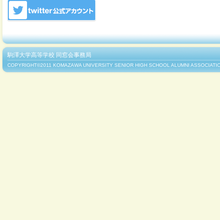
駒澤大学高等学校 同窓会事務局
COPYRIGHT©2011 KOMAZAWA UNIVERSITY SENIOR HIGH SCHOOL ALUMNI ASSOCIATIO