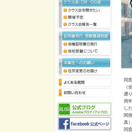
同窓
（全
遡
周
し
関
真
同