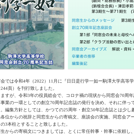
会では令和4年（2022）11月に『日日是行学一如ー駒澤大学高等
244頁）を刊行致しました。
りますが、令和3年の役員総会で、コロナ禍の現状から同窓会70周年
年事業の一環としての創立70周年記念誌の発行を決め、それに伴っ
た。編集方針としては、かつての25周年・創立50年記念誌とは少し
係各位からの祝辞と同窓生からの寄稿文、座談会の実施、同窓会ア
）の3本柱とすることと致しました。
窓生からの寄稿文につきましては、とくに常任幹事・幹事に依頼し