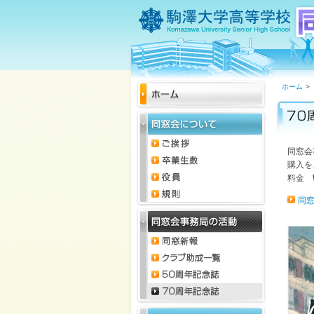
ホーム
>
同窓会
購入を
料金
同