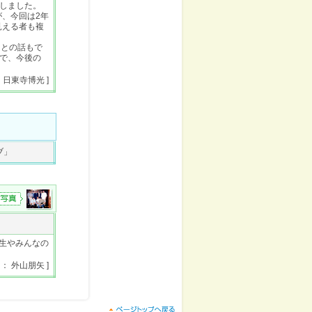
しました。
が、今回は2年
見える者も複
にとの話もで
で、今後の
： 日東寺博光 ]
ブ」
」
先生やみんなの
 ： 外山朋矢 ]