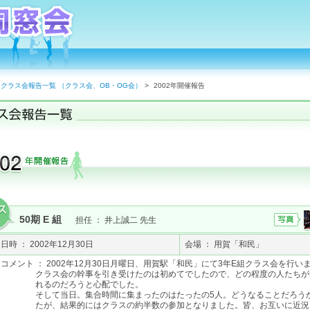
クラス会報告一覧 （クラス会、OB・OG会）
>
2002年開催報告
50期 E 組
担任 ： 井上誠二 先生
日時 ： 2002年12月30日
会場 ： 用賀「和民」
コメント ： 2002年12月30日月曜日、用賀駅「和民」にて3年E組クラス会を行い
クラス会の幹事を引き受けたのは初めてでしたので、どの程度の人たちが
れるのだろうと心配でした。
そして当日。集合時間に集まったのはたったの5人。どうなることだろう
たが、結果的にはクラスの約半数の参加となりました。皆、お互いに近況