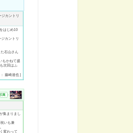
ージカントリ
をはじめ10
ージカントリ
かした石山さん
いもかねて盛
も次回はふ
 ： 藤崎達也 ]
間が集まりまし
お祝いも兼
。
く変わって