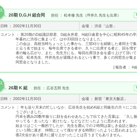
20期 D,G,H 組合同
担任 ： 松本修 先生（坪井久 先生も出席）
日時 ： 2002年11月30日
会場 ： 渋谷「山形」
コメント ： 第20期のD組諏訪部君、G組永井君、H組臼倉君を中心に昭和45年の
年暮れに渋谷に集まって、はや33回目となりました。
この会は、高校当時ちょっとした事から、三部刈りを経験した者同士で集
と云う名で始まり、毎年出席できる者や、久々に出席する者と、回を増す
者の輪も広がり、また、先生方にも、毎回出席頂き会を盛り上げて頂いて
今回、松本先生、坪井先生が退職されるという事で、多くの同窓生が集ま
同窓会となりました。
[ 報告者 ： 
26期 K 組
担任 ： 広谷五郎 先生
日時 ： 2002年11月30日
会場 ： 新宿「東京大飯店」
コメント ： 年も迫り月末の忙しいなか、広谷先生を始めK組と同級生の方々にご
うございました。
円卓を囲み20数年振りに顔を会わせあちこちで出てきた言葉は、「久し
やってる・太ったな・老けたな」などなどだったように思われます。
始まりはごく一般的でしたが、先生を囲んでの２時間は楽しき会話と賑わ
という間に過ぎ、仲間にとって僅かすぎる時間だったように思われました
後2次会があり盛大に盛り上がったことは言うまでもありません。