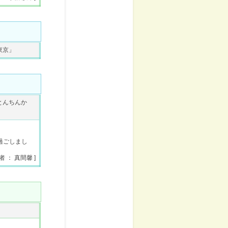
東京」
とんちんか
過ごしまし
者 ： 真間馨 ]