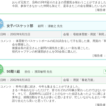
おらず元気で、当時の3年F組そのままの雰囲気を味わうことができまし
今回、参加できなかった仲間も加えて、是非またこの会を開催したいもの
[ 報告者
女子バスケット部
顧問 ： 浦敏之 先生
日時 ： 2002年9月21日
会場 ： 母校体育館・用賀「和民
コメント ： 体育館でバスケットボールの紅白試合をして汗を流した後、用賀の「
会を開催した。
後援会長の足立さんと顧問の浦先生と楽しい一刻を過ごした。
初代キャプテンの村瀬里紗さんをOG会長に選んだ。
[ 報告者 
50期 I 組
担任 ： 濱田敏明 先生
日時 ： 2002年8月16日
会場 ： 用賀「養老乃瀧」
コメント ： 昨年の夏に続き、今年も集まることができました。
まる一年会わなかっただけで、皆それぞれの印象が変わったのではないか
す。そして、高校時代には話すことのなかった会話もあったように感じま
来年は、就職活動をする人が多いと思いますが、忙しいながらもまた一年
語り合えたら良いと思っています。
[ 報告者