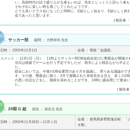
い、高校時代の話で盛り上がる者もいれば、先生とじっくりと語らう者も
それぞれに楽しい時を過ごしてくれたようです。
とても良いクラス会になったと同時に、E組らしく始まり、E組らしく終
会であったと思います。
[ 報告者 
サッカー部
顧問 ： 大野祥司 先生
日時 ： 2002年12月1日
会場 ： 母校「会議室」
コメント ： 12月1日（日）、11時よりサッカー部OB会総会並びに懇親会が開催
当日は校庭でゲームを行う予定で今したが、雨天により残念ながら中止と
た。
総会においては、今後のOB会運営のあり方を協議し、実りある議論がで
す。その後、懇親会に移り、3月で退職された幸前先生を交え、多くのO
の思い出話などをし、親睦を深めることができ、18時に盛会裡にて散会
た。
[ 報告者
29期 G 組
担任 ： 深谷元 先生
会場 ： 群馬県多野郡鬼石町 「
日時 ： 2002年11月30日～12月１日
オ館」