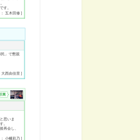
た。
です。
 ： 五木田修 ]
」
和民」で懇親
： 大西由佳里 ]
と思いま
す。
後再会し、
 ： 小幡彩乃 ]