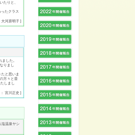
いたりと、
わったクラス
： 大河原明子 ]
されました。
なりまし
きたと思いま
Bの方々と昔
いたしまし
 ： 宮川正史 ]
八塩温泉ヤシ