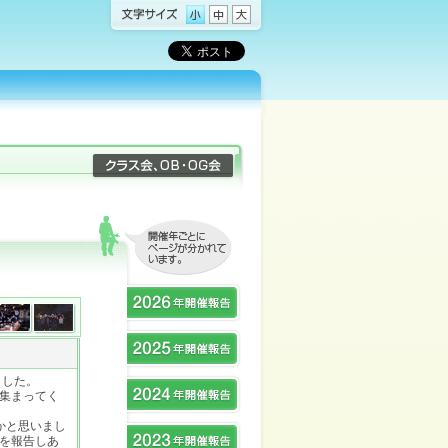
ました。
集まってく
かと思いまし
を報告しあ