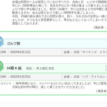
会場は同窓の一人が経営しているピザハウス、自由ヶ丘 レジオで開催致
年に1～2回幹事会と称して、先生を中心に5～6名が集まって参りました
ぶりで皆に声を駆けました。皆53～54歳で、中には先生より大分年配に
数居りますが、会えば昔どおりで楽しい3時間半を過ごしました。
今回、20歳の娘を連れてきた同窓が居り、段々、それぞれの女房も一緒
ましたが、そうなると皆恐妻家らしく、男がおとなしくなってしまいそう
課題としております。
[ 報告者 
ゴルフ部
日時 ： 2002年6月12日
会場 ： 渋谷「サーティズ クラ
34期 K 組
担任 ： 井上保広 先生
日時 ： 2002年5月25日
会場 ： 渋谷「パブ・アメリカン
コメント ： 毎年恒例になり、メンバーもだいたい決まってきましたが、年に1度
元気な顔や声が聞け、楽しく過ごさせていただきました。
[ 報告者