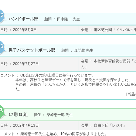
ハンドボール部
顧問 ： 田中隆一 先生
日時 ： 2002年8月3日
会場 ： 港区芝公園「メルパルク
男子バスケットボール部
顧問 ： 真間馨 先生
会場 ： 本校新体育館及び用賀「
日時 ： 2002年7月27日
ん」
コメント ： OB会は7月の第4土曜日に毎年行っています。
本年は、高校生と練習ゲームで汗を流し、現役との交流を深めました。
その後、用賀の「とんちんかん」というお店で懇親会を行い楽しい1日を
た。
[ 報告
17期 G 組
担任 ： 柴崎恵一郎 先生
日時 ： 2002年7月13日
会場 ： 自由ヶ丘「レジオ」
コメント ： 柴崎恵一郎先生を始め、10名の同窓が集まりました。