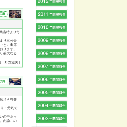
卒業当時より毎
まり三分会
ごとに出席
おります。
り盛大なる
H組 丹野滋夫 ]
出席頂き有難
振り・元気で
いの中あっ
。勿論この