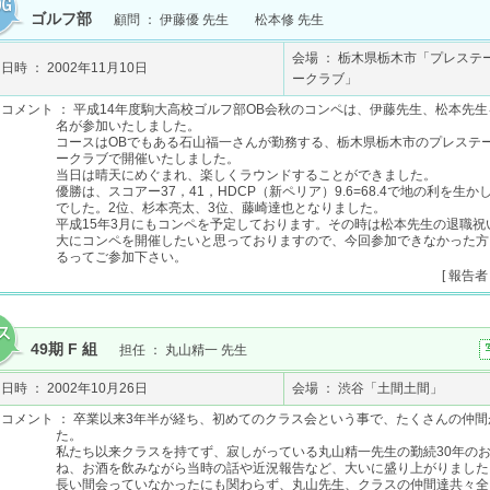
ゴルフ部
顧問 ： 伊藤優 先生 松本修 先生
会場 ： 栃木県栃木市「プレステ
日時 ： 2002年11月10日
ークラブ」
コメント ： 平成14年度駒大高校ゴルフ部OB会秋のコンペは、伊藤先生、松本先生
名が参加いたしました。
コースはOBでもある石山福一さんが勤務する、栃木県栃木市のプレステ
ークラブで開催いたしました。
当日は晴天にめぐまれ、楽しくラウンドすることができました。
優勝は、スコアー37，41，HDCP（新ペリア）9.6=68.4で地の利を生
でした。2位、杉本亮太、3位、藤崎達也となりました。
平成15年3月にもコンペを予定しております。その時は松本先生の退職祝
大にコンペを開催したいと思っておりますので、今回参加できなかった方
るってご参加下さい。
[ 報告者
49期 F 組
担任 ： 丸山精一 先生
日時 ： 2002年10月26日
会場 ： 渋谷「土間土間」
コメント ： 卒業以来3年半が経ち、初めてのクラス会という事で、たくさんの仲
た。
私たち以来クラスを持てず、寂しがっている丸山精一先生の勤続30年の
ね、お酒を飲みながら当時の話や近況報告など、大いに盛り上がりました
長い間会っていなかったにも関わらず、丸山先生、クラスの仲間達共々全