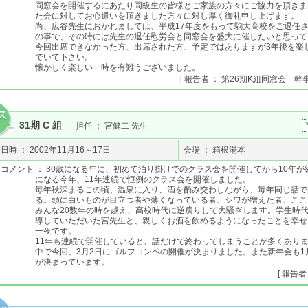
同窓会を開催するにあたり同級生の皆様とご家族の方々にご協力を頂きま
た会に対してお心遣いを頂きました方々に対し厚く御礼申し上げます。
尚、広谷先生におかれましては、平成17年度をもって駒大高校をご退任
の事で、その時には先生の退任慰労会と同窓会を盛大に催したいと思って
今回出席できなかった方、出席された方、予定ではありますが3年後を楽
でいて下さい。
懐かしく楽しい一時を有難うございました。
[ 報告者 ： 第26期K組同窓会 幹
31期 C 組
担任 ： 宮健二 先生
日時 ： 2002年11月16～17日
会場 ： 箱根湯本
コメント ： 30歳になる年に、初めて泊り掛けでのクラス会を開催してから10年が経
になる今年、11年連続で恒例のクラス会を開催しました。
毎年秋深まるこの頃、温泉に入り、酒を酌み交わしながら、毎年同じ話で
る。頭に白いものが目立つ者や薄くなっている者、シワが増えた者、ここ
みんな20数年の時を越え、高校時代に逆戻りして大騒ぎします。学生時
導していただいた宮先生と、親しくお酒を飲めるようになったことを幸せ
一夜です。
11年も連続で開催していると、話だけで終わってしまうことが多くあり
中で今回、3月2日にゴルフコンペの開催が決まりました。また新年会も1
が決まっています。
[ 報告者