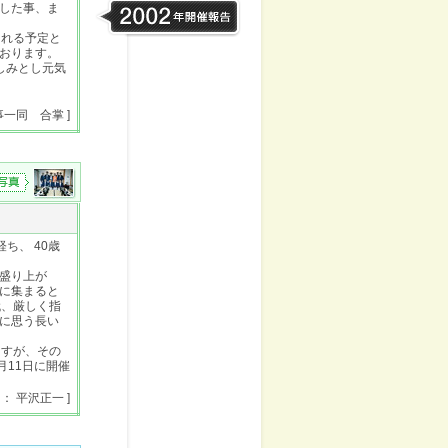
した事、ま
される予定と
おります。
しみとし元気
事一同 合掌 ]
ち、 40歳
盛り上が
に集まると
代、厳しく指
に思う長い
ますが、その
月11日に開催
 ： 平沢正一 ]