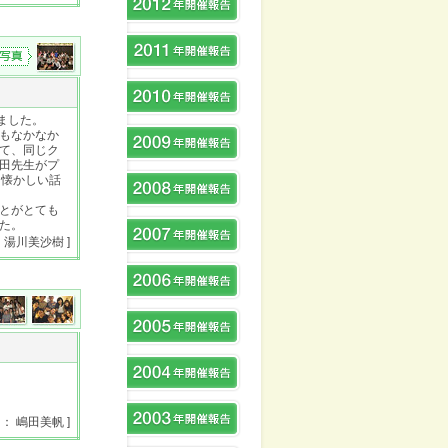
ました。
もなかなか
て、同じク
田先生がプ
、懐かしい話
とがとても
た。
： 湯川美沙樹 ]
 ： 嶋田美帆 ]