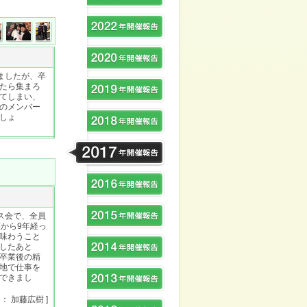
ましたが、卒
たら集まろ
てしまい、
のメンバー
しょ
ス会で、全員
から9年経っ
味わうこと
したあと
卒業後の精
地で仕事を
できまし
 ： 加藤広樹 ]