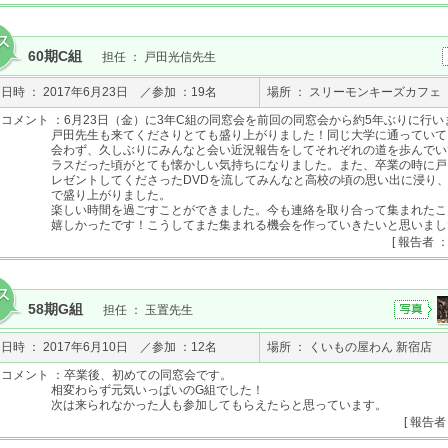
60期C組
担任 ： 戸田光信先生
日時 ： 2017年6月23日 ／参加 ：19名
場所 ： スリーモンキーズカフェ
コメント ：6月23日（金）に3年C組の同窓会を前回の同窓会から約5年ぶりに行い
戸田先生も来てくださりとても盛り上がりました！同じ大学に通っていて
会わず、久しぶりにみんなと会い近況報告をしてそれぞれの道を歩んでい
ラスだった頃がとても懐かしい気持ちになりました。また、卒業の時に戸
レゼントしてくださったDVDを流してみんなと高校の頃の思い出に浸り
で盛り上がりました。
楽しい時間を過ごすことができました。今も連絡を取り合って集まれたこ
嬉しかったです！こうしてまた集まれる機会を作っていきたいと思いまし
[ 報告者 
58期G組
担任 ： 玉置先生
日時 ： 2017年6月10日 ／参加 ：12名
場所 ： くいもの屋わん 新宿店
コメント ：卒業後、初めての同窓会です。
相変わらず元気いっぱいのG組でした！
次は来られなかった人も参加してもらえたらと思っています。
[ 報告者