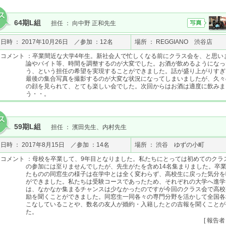
64期L組
担任 ： 向中野 正和先生
日時 ： 2017年10月26日 ／参加 ：12名
場所 ： REGGIANO 渋谷店
コメント ：卒業間近な大学4年生。新社会人で忙しくなる前にクラス会を、と思い
論やバイト等、時間を調整するのが大変でした。お酒が飲めるようになっ
う、という担任の希望を実現することができました。話が盛り上がりすぎ
最後の集合写真を撮影するのが大変な状況になってしまいましたが、久々
の顔を見られて、とても楽しい会でした。次回からはお酒は適度に飲みま
う・・。
59期L組
担任 ： 濱田先生、内村先生
日時 ： 2017年8月15日 ／参加 ：14名
場所 ： 渋谷 ゆずの小町
コメント ：母校を卒業して、9年目となりました。私たちにとっては初めてのクラ
の参加には至りませんでしたが、先生がたを含め14名集まりました。卒業
たものの同窓生の様子は在学中とは全く変わらず、高校生に戻った気分を
ができました。私たちは受験コースであったため、それぞれの大学へ進学
は、なかなか集まるチャンスは少なかったのですが今回のクラス会で高校
励を聞くことができました。同窓生一同各々の専門分野を活かして全国各
こなしていることや、数名の友人が婚約・入籍したとの吉報を聞くことが
た。
[ 報告者