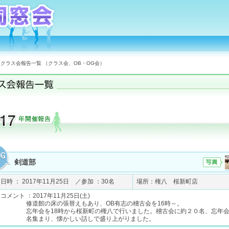
クラス会報告一覧 （クラス会、OB・OG会）
剣道部
日時 ： 2017年11月25日 ／参加 ：30名
場所：権八 桜新町店
コメント ：2017年11月25日(土)
修道館の床の張替えもあり、OB有志の稽古会を16時～。
忘年会を18時から桜新町の権八で行いました。稽古会に約２０名、忘年
名集まり、懐かしい話しで盛り上がりました。