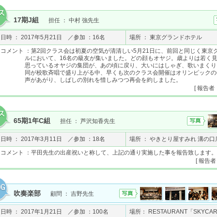
17期J組
担任 ： 中村 強先生
日時 ： 2017年5月21日 ／参加 ：16名
場所 ： 東京グランドホテル
コメント ：第2回クラス会は初夏の空気が清清しい5月21日に、前回と同じく東京
ルにおいて、16名の級友が集いました。どの顔もオヤジ。歳よりは若く
思っているオヤジの集団が、あの頃に戻り、大いにはしゃぎ、歌いまくり
同が校歌斉唱で盛り上がる中、早くも次のクラス会開催はオリンピックの
声があがり、しばしの別れを惜しみつつ再会を約しました。
[ 報告者 
65期1年C組
担任 ： 芦沢知香先生
日時 ： 2017年3月11日 ／参加 ：18名
場所 ： やきとり屋すみれ 溝の口
コメント ：平田先生の出産祝いと称して、上記の通り実施した事を報告致します。
[ 報告者
吹奏楽部
顧問 ： 吉野先生
日時 ： 2017年1月21日 ／参加 ：100名
場所： RESTAURANT「SKYCA