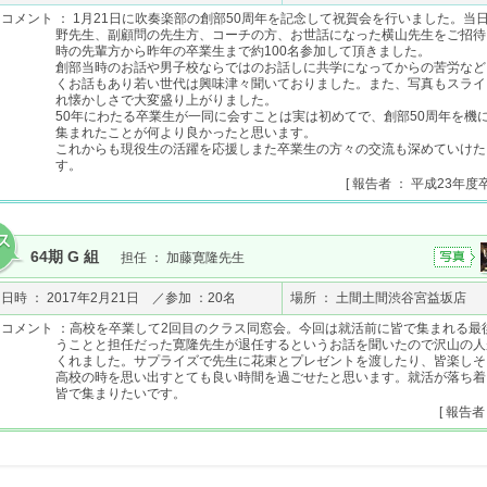
コメント ： 1月21日に吹奏楽部の創部50周年を記念して祝賀会を行いました。当
野先生、副顧問の先生方、コーチの方、お世話になった横山先生をご招待
時の先輩方から昨年の卒業生まで約100名参加して頂きました。
創部当時のお話や男子校ならではのお話しに共学になってからの苦労など
くお話もあり若い世代は興味津々聞いておりました。また、写真もスライ
れ懐かしさで大変盛り上がりました。
50年にわたる卒業生が一同に会すことは実は初めてで、創部50周年を機
集まれたことが何より良かったと思います。
これからも現役生の活躍を応援しまた卒業生の方々の交流も深めていけた
す。
[ 報告者 ： 平成23年度
64期 G 組
担任 ： 加藤寛隆先生
日時 ： 2017年2月21日 ／参加 ：20名
場所 ： 土間土間渋谷宮益坂店
コメント ：高校を卒業して2回目のクラス同窓会。今回は就活前に皆で集まれる最
うことと担任だった寛隆先生が退任するというお話を聞いたので沢山の人
くれました。サプライズで先生に花束とプレゼントを渡したり、皆楽しそ
高校の時を思い出すとても良い時間を過ごせたと思います。就活が落ち着
皆で集まりたいです。
[ 報告者