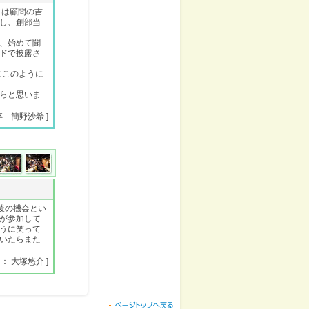
日は顧問の吉
し、創部当
、始めて聞
ドで披露さ
にこのように
らと思いま
卒 簡野沙希 ]
後の機会とい
が参加して
うに笑って
いたらまた
 ： 大塚悠介 ]