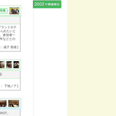
グランドホテ
見られたいと
、参加者一
年などとの
： 成子 英雄 ]
店
 ： 下地ノア ]
RROT」