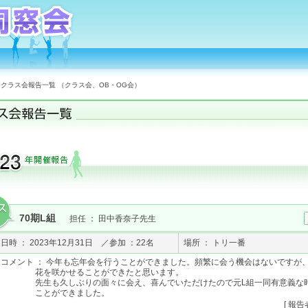
クラス会報告一覧 （クラス会、OB・OG会）
70期L組
担任 ： 田中香奈子先生
日時 ： 2023年12月31日 ／参加 ：22名
場所 ： トリ一番
コメント ： 今年も忘年会を行うことができました。頻繁に会う機会はないですが
花を咲かせることができたと思います。
先生も久しぶりの面々に会え、喜んでいただけたので元L組一同有意義な
ことができました。
[ 報告