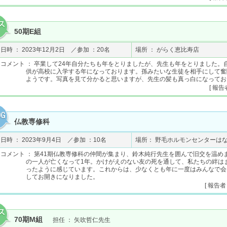
50期E組
日時 ： 2023年12月2日 ／参加 ：20名
場所 ： がらく恵比寿店
コメント ： 卒業して24年自分たちも年をとりましたが、先生も年をとりました。
供が高校に入学する年になっております。孫みたいな生徒を相手にして奮
ようです。写真を見て分かると思いますが、先生の髪も真っ白になってお
[ 報告
仏教専修科
日時 ： 2023年9月4日 ／参加 ：10名
場所： 野毛ホルモンセンターは
コメント ： 第41期仏教専修科の仲間が集まり、鈴木純行先生を囲んで旧交を温め
の一人が亡くなって1年。かけがえのない友の死を通して、私たちの絆は
ったように感じています。これからは、少なくとも年に一度はみんなで会
してお開きになりました。
[ 報告者
70期M組
担任 ： 矢吹哲仁先生