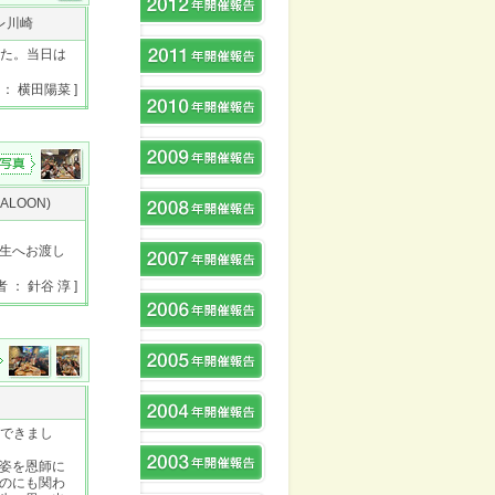
レ川崎
した。当日は
 ： 横田陽菜 ]
ALOON)
生へお渡し
者 ： 針谷 淳 ]
ができまし
姿を恩師に
のにも関わ