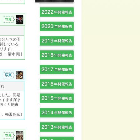
自分たちの子
闘している
ります。
者 ： 清水 剛 ]
なれ
ました。同期
ますます深ま
おうと約束
 ： 梅田良光 ]