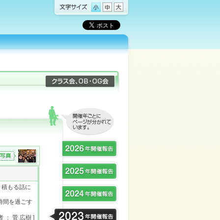
、積もる話に
時間を過ごす
者 ： 菅 広樹 ]