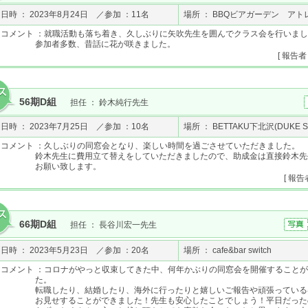
日時 ： 2023年8月24日 ／参加 ：11名
場所 ： BBQビアガーデン アト
コメント ：就職活動も落ち着き、久しぶりに矢吹先生を囲んでクラス会を行いま
参加者多数、昔話に花が咲きました。
[ 報告者
56期D組
担任 ： 鈴木純行先生
日時 ： 2023年7月25日 ／参加 ：10名
場所 ： BETTAKU下北沢(DUKE S
コメント ：久しぶりの同窓会となり、楽しい時間を過ごさせていただきました。
鈴木先生に費用立て替えをしていただきましたので、助成金は直接鈴木先
お願い致します。
[ 報告
66期D組
担任 ： 長谷川宏一先生
日時 ： 2023年5月23日 ／参加 ：20名
場所 ： cafe&bar switch
コメント ：コロナがやっと収束してきた中、何年かぶりの同窓会を開催すること
た。
転職したり、結婚したり、海外に行ったりと嬉しいご報告や頑張っている
お見せすることができました！先生も安心したことでしょう！平日だった