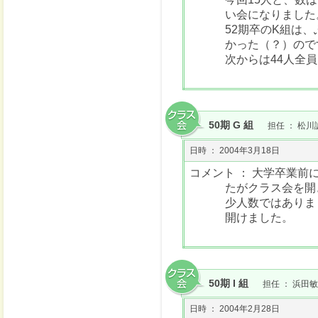
い会になりました
52期卒のK組は
かった（？）ので
次からは44人全員
50期 G 組
担任 ： 松川
日時 ： 2004年3月18日
コメント ： 大学卒業
たがクラス会を開
少人数ではありま
開けました。
50期 I 組
担任 ： 浜田敏
日時 ： 2004年2月28日