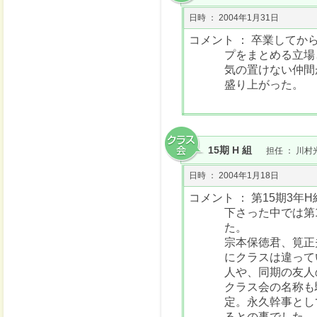
日時 ： 2004年1月31日
コメント ： 卒業してか
プをまとめる立場
気の置けない仲間
盛り上がった。
15期 H 組
担任 ： 川村
日時 ： 2004年1月18日
コメント ： 第15期3
下さった中では第
た。
宗本保徳君、筧正
にクラスは違って
人や、同期の友人
クラス会の名称も
定。永久幹事とし
るとの事でした。