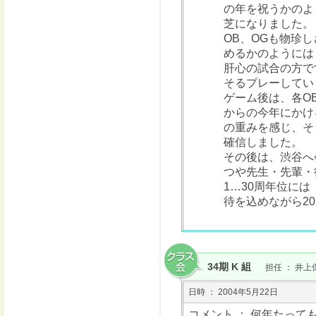
の年を祝うかのよ
芝になりました。
OB、OGも物珍
めるかのようには
肝心の試合の方で
そるプレーしてい
ゲーム後は、各O
からの今年にかけ
の重みを感じ、そ
確信しました。
その後は、渋谷へ
つや先生・先輩・
1…30周年位に
待を込めながら2
34期 K 組
担任 ： 井上
日時 ： 2004年5月22日
コメント ： 何年たっ