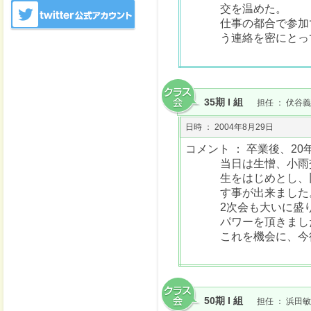
交を温めた。
仕事の都合で参加
う連絡を密にとっ
35期 I 組
担任 ： 伏谷義
日時 ： 2004年8月29日
コメント ： 卒業後、2
当日は生憎、小雨
生をはじめとし、
す事が出来ました
2次会も大いに盛
パワーを頂きまし
これを機会に、今
50期 I 組
担任 ： 浜田敏