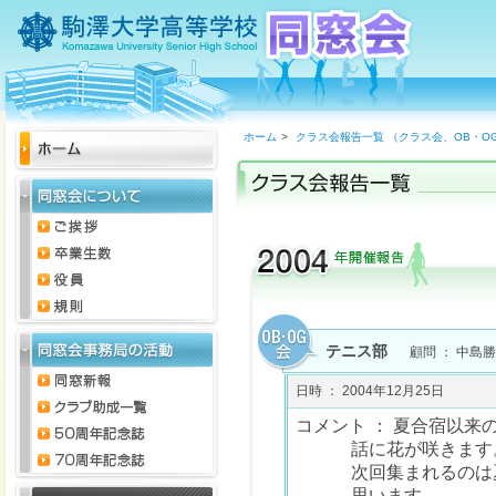
ホーム
>
クラス会報告一覧 （クラス会、OB・O
テニス部
顧問 ： 中島
日時 ： 2004年12月25日
コメント ： 夏合宿以
話に花が咲きます
次回集まれるのは
思います。