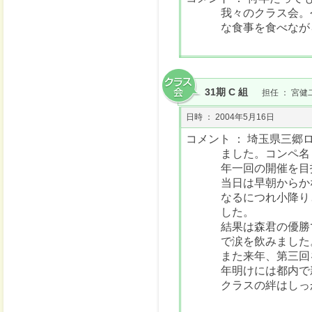
我々のクラス会。
な食事を食べなが
31期 C 組
担任 ： 宮健
日時 ： 2004年5月16日
コメント ： 埼玉県三郷
ました。コンペ名
年一回の開催を目
当日は早朝からか
なるにつれ小降り
した。
結果は森君の優勝
で涙を飲みました
また来年、第三回
年明けには都内で
クラスの絆はしっ